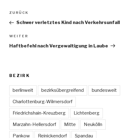
Beitragsnavigation
ZURÜCK
Vorheriger
Beitrag
Schwer verletztes Kind nach Verkehrsunfall
WEITER
Nächster
Beitrag
Haftbefehl nach Vergewaltigung in Laube
BEZIRK
berlinweit
bezirksübergreifend
bundesweit
Charlottenburg-Wilmersdorf
Friedrichshain-Kreuzberg
Lichtenberg
Marzahn-Hellersdorf
Mitte
Neukölln
Pankow
Reinickendorf
Spandau