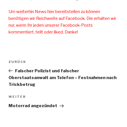
Um weiterhin News hier bereitstellen zu können
benötigen wir Reichweite auf Facebook. Die erhalten wir
nur, wenn Ihr jeden unserer Facebook-Posts
kommentiert, teilt oder liked. Danke!
Beitragsnavigation
ZURÜCK
Vorheriger
Beitrag
Falscher Polizist und falscher
Oberstaatsanwalt am Telefon – Festnahmen nach
Trickbetrug
WEITER
Nächster
Beitrag
Motorrad angezündet