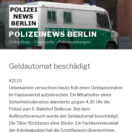
Zum
Inhalt
springen
POLIZEINEWS BERLIN
OnlineShop – Community – Polizeimeldungen
Geldautomat beschädigt
#2110
Unbekannte versuchten heute früh einen Geldautomaten
im Hansaviertel aufzubrechen. Ein Mitarbeiter eines
Sicherheitsdienstes alarmierte gegen 4.30 Uhr die
Polizei zum S-Bahnhof Bellevue. Bei dem
Aufbruchsversuch wurde der Geldautomat beschädigt.
Die Täter flüchteten ohne Beute. Ein Fachkommissariat
der Kriminalpolizei hat die Ermittlungen übernommen.