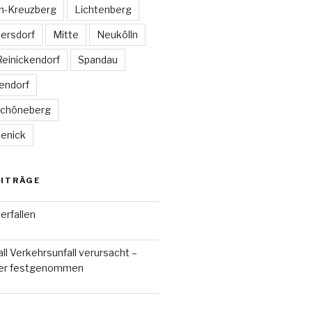
in-Kreuzberg
Lichtenberg
ersdorf
Mitte
Neukölln
Reinickendorf
Spandau
lendorf
Schöneberg
enick
EITRÄGE
erfallen
ll Verkehrsunfall verursacht –
ger festgenommen