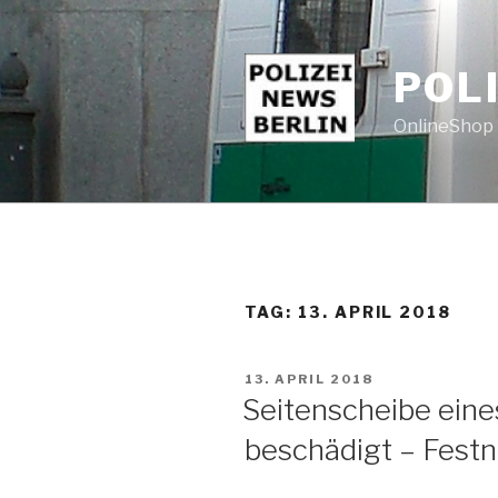
Zum
Inhalt
springen
POL
OnlineShop 
TAG: 13. APRIL 2018
VERÖFFENTLICHT
13. APRIL 2018
AM
Seitenscheibe ein
beschädigt – Fest