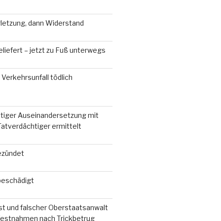
rletzung, dann Widerstand
liefert – jetzt zu Fuß unterwegs
Verkehrsunfall tödlich
tiger Auseinandersetzung mit
atverdächtiger ermittelt
ezündet
beschädigt
ist und falscher Oberstaatsanwalt
Festnahmen nach Trickbetrug