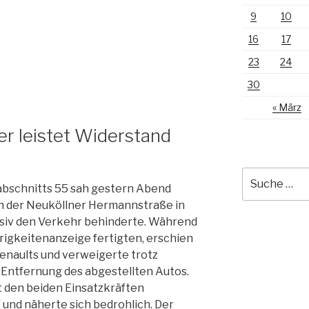
9
10
16
17
23
24
30
« März
r leistet Widerstand
Suche
eiabschnitts 55 sah gestern Abend
nach:
in der Neuköllner Hermannstraße in
ssiv den Verkehr behinderte. Während
igkeitenanzeige fertigten, erschien
enaults und verweigerte trotz
Entfernung des abgestellten Autos.
t den beiden Einsatzkräften
 und näherte sich bedrohlich. Der