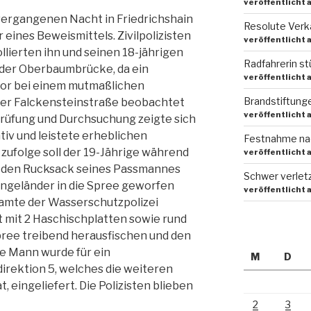
veröffentlicht 
 vergangenen Nacht in Friedrichshain
Resolute Verkä
r eines Beweismittels. Zivilpolizisten
veröffentlicht 
lierten ihn und seinen 18-jährigen
Radfahrerin st
 der Oberbaumbrücke, da ein
veröffentlicht 
vor bei einem mutmaßlichen
Brandstiftung
er Falckensteinstraße beobachtet
veröffentlicht 
prüfung und Durchsuchung zeigte sich
iv und leistete erheblichen
Festnahme na
ufolge soll der 19-Jährige während
veröffentlicht 
 den Rucksack seines Passmannes
Schwer verletz
engeländer in die Spree geworfen
veröffentlicht 
amte der Wasserschutzpolizei
t mit 2 Haschischplatten sowie rund
Spree treibend herausfischen und den
e Mann wurde für ein
M
D
irektion 5, welches die weiteren
eingeliefert. Die Polizisten blieben
2
3