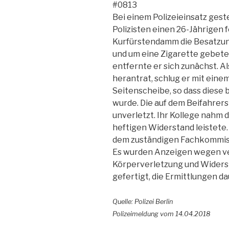
#0813
Bei einem Polizeieinsatz ges
Polizisten einen 26-Jährigen 
Kurfürstendamm die Besatzu
und um eine Zigarette gebeten
entfernte er sich zunächst. Al
herantrat, schlug er mit eine
Seitenscheibe, so dass diese
wurde. Die auf dem Beifahrersi
unverletzt. Ihr Kollege nahm 
heftigen Widerstand leistete
dem zuständigen Fachkommissar
Es wurden Anzeigen wegen ve
Körperverletzung und Wider
gefertigt, die Ermittlungen da
Quelle: Polizei Berlin
Polizeimeldung vom 14.04.2018