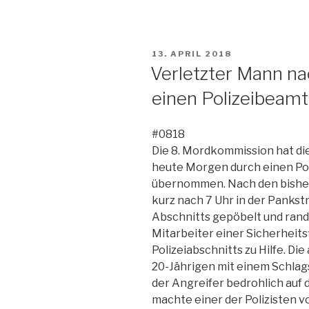
VERÖFFENTLICHT
13. APRIL 2018
AM
Verletzter Mann n
einen Polizeibeam
#0818
Die 8. Mordkommission hat di
heute Morgen durch einen Po
übernommen. Nach den bisher
kurz nach 7 Uhr in der Pankst
Abschnitts gepöbelt und rand
Mitarbeiter einer Sicherheits
Polizeiabschnitts zu Hilfe. 
20-Jährigen mit einem Schlag
der Angreifer bedrohlich auf 
machte einer der Polizisten 