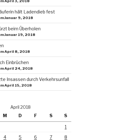
am April 3, 2018
uferin hält Ladendieb fest
am Januar 9, 2018
ürzt beim Überholen
am Januar 19, 2018
en
am April 8, 2018
ch Einbrüchen
am April 24, 2018
te Insassen durch Verkehrsunfall
am April 15, 2018
April 2018
M
D
F
S
S
1
4
5
6
7
8