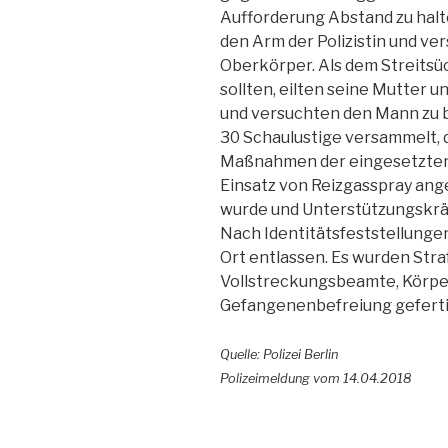
Aufforderung Abstand zu halt
den Arm der Polizistin und ve
Oberkörper. Als dem Streits
sollten, eilten seine Mutter 
und versuchten den Mann zu b
30 Schaulustige versammelt, d
Maßnahmen der eingesetzten 
Einsatz von Reizgasspray an
wurde und Unterstützungskräft
Nach Identitätsfeststellungen
Ort entlassen. Es wurden St
Vollstreckungsbeamte, Körpe
Gefangenenbefreiung geferti
Quelle: Polizei Berlin
Polizeimeldung vom 14.04.2018