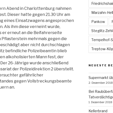
Friedrichsha
tern Abend in Charlottenburg nahmen
Marzahn-Hell
fest. Dieser hatte gegen 21.30 Uhr am
ng eines Einsatzwagens angesprochen
Pankow
. Als ihm diese verneint wurde,
Steglitz-Zeh
s er erneut an die Beifahrerseite
m Pflasterstein mehrmals gegen die
Tempelhof-
 beschädigt aber nicht durchschlagen
Treptow-Köp
tz befindliche Polizeibeamtin blieb
den alkoholisierten Mann fest, der
. Der 26-Jährige wurde anschließend
NEUESTE B
iat der Polizeidirektion 2 überstellt.
rsuchter gefährlicher
Supermarkt üb
standes gegen Vollstreckungsbeamte
2. Dezember 2018
uern an.
Bei Raubüberfa
Tatverdächti
1. Dezember 2018
Kellerbrand