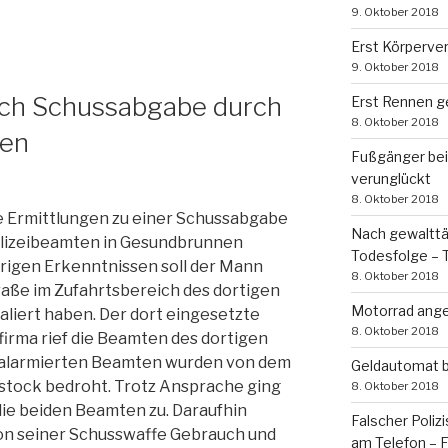
9. Oktober 2018
Erst Körperve
9. Oktober 2018
ach Schussabgabe durch
Erst Rennen ge
8. Oktober 2018
ten
Fußgänger bei 
verunglückt
8. Oktober 2018
e Ermittlungen zu einer Schussabgabe
Nach gewalttä
lizeibeamten in Gesundbrunnen
Todesfolge – T
igen Erkenntnissen soll der Mann
8. Oktober 2018
raße im Zufahrtsbereich des dortigen
Motorrad ang
aliert haben. Der dort eingesetzte
8. Oktober 2018
firma rief die Beamten des dortigen
Die alarmierten Beamten wurden von dem
Geldautomat 
stock bedroht. Trotz Ansprache ging
8. Oktober 2018
die beiden Beamten zu. Daraufhin
Falscher Poliz
von seiner Schusswaffe Gebrauch und
am Telefon – 