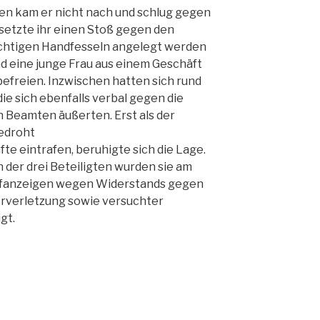
en kam er nicht nach und schlug gegen
rsetzte ihr einen Stoß gegen den
üchtigen Handfesseln angelegt werden
und eine junge Frau aus einem Geschäft
efreien. Inzwischen hatten sich rund
ie sich ebenfalls verbal gegen die
Beamten äußerten. Erst als der
gedroht
e eintrafen, beruhigte sich die Lage.
 der drei Beteiligten wurden sie am
rafanzeigen wegen Widerstands gegen
rverletzung sowie versuchter
gt.