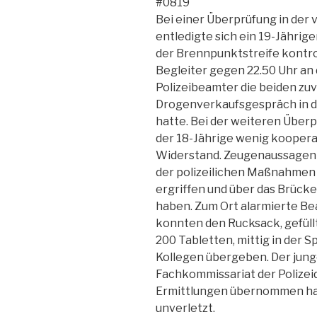
#0819
Bei einer Überprüfung in der
entledigte sich ein 19-Jährige
der Brennpunktstreife kontrol
Begleiter gegen 22.50 Uhr an
Polizeibeamter die beiden zu
Drogenverkaufsgespräch in d
hatte. Bei der weiteren Über
der 18-Jährige wenig kooperat
Widerstand. Zeugenaussagen z
der polizeilichen Maßnahmen
ergriffen und über das Brück
haben. Zum Ort alarmierte Be
konnten den Rucksack, gefüll
200 Tabletten, mittig in der 
Kollegen übergeben. Der jung
Fachkommissariat der Polizeid
Ermittlungen übernommen hat, 
unverletzt.