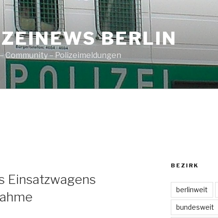
IZEINEWS BERLIN
– Community – Polizeimeldungen
BEZIRK
es Einsatzwagens
berlinweit
nahme
bundesweit