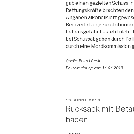
gab einen gezielten Schuss in
Rettungskräfte brachten den 
Angaben alkoholisiert gewese
Beinverletzung zur stationär
Lebensgefahr besteht nicht. 
bei Schussabgaben durch Poli
durch eine Mordkommission g
Quelle: Polizei Berlin
Polizeimeldung vom 14.04.2018
VERÖFFENTLICHT
13. APRIL 2018
AM
Rucksack mit Betä
baden