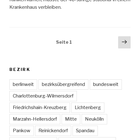
Krankenhaus verbleiben.
Beitragsnavigation
Näch
Seite
1
Seit
BEZIRK
berlinweit
bezirksübergreifend
bundesweit
Charlottenburg-Wilmersdorf
Friedrichshain-Kreuzberg
Lichtenberg
Marzahn-Hellersdorf
Mitte
Neukölln
Pankow
Reinickendorf
Spandau