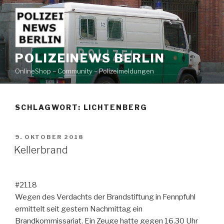
Zum
Inhalt
springen
POLIZEINEWS BERLIN
OnlineShop – Community – Polizeimeldungen
SCHLAGWORT: LICHTENBERG
VERÖFFENTLICHT
9. OKTOBER 2018
AM
Kellerbrand
#2118
Wegen des Verdachts der Brandstiftung in Fennpfuhl
ermittelt seit gestern Nachmittag ein
Brandkommissariat. Ein Zeuge hatte gegen 16.30 Uhr