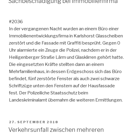
Sachbeschädigung bei Immobilienfirma
#2036
In der vergangenen Nacht wurden an einem Büro einer
Immobilienentwicklungsfirma in Karlshorst Glasscheiben
zerstört und die Fassade mit Graffiti besprüht. Gegen 0
Uhr alarmierte ein Zeuge die Polizei, nachdem er in der
Heiligenberger Straße Lärm und Glasklirren gehört hatte.
Die eingesetzten Kräfte stellten dann an einem
Mehrfamilienhaus, in dessen Erdgeschoss sich das Büro
befindet, fünf zerstörte Fenster als auch zwei schwarze
Schriftzüge unten den Fenstern auf der Hausfassade
fest. Der Polizeiliche Staatsschutz beim
Landeskriminalamt übernahm die weiteren Ermittlungen.
VERÖFFENTLICHT
27. SEPTEMBER 2018
AM
Verkehrsunfall zwischen mehreren