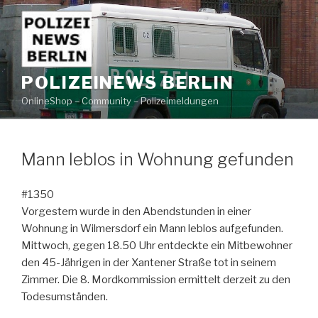
Zum
Inhalt
springen
POLIZEINEWS BERLIN
OnlineShop – Community – Polizeimeldungen
Mann leblos in Wohnung gefunden
#1350
Vorgestern wurde in den Abendstunden in einer
Wohnung in Wilmersdorf ein Mann leblos aufgefunden.
Mittwoch, gegen 18.50 Uhr entdeckte ein Mitbewohner
den 45-Jährigen in der Xantener Straße tot in seinem
Zimmer. Die 8. Mordkommission ermittelt derzeit zu den
Todesumständen.