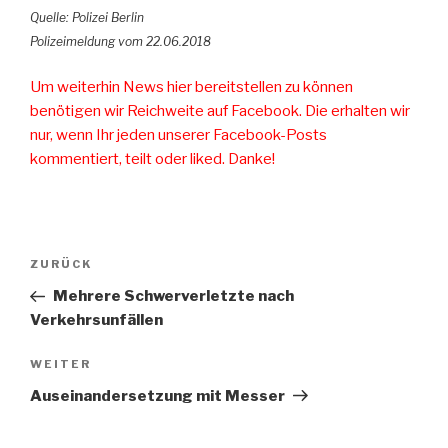
Quelle: Polizei Berlin
Polizeimeldung vom 22.06.2018
Um weiterhin News hier bereitstellen zu können
benötigen wir Reichweite auf Facebook. Die erhalten wir
nur, wenn Ihr jeden unserer Facebook-Posts
kommentiert, teilt oder liked. Danke!
Beitragsnavigation
ZURÜCK
Vorheriger
Beitrag
Mehrere Schwerverletzte nach
Verkehrsunfällen
WEITER
Nächster
Beitrag
Auseinandersetzung mit Messer