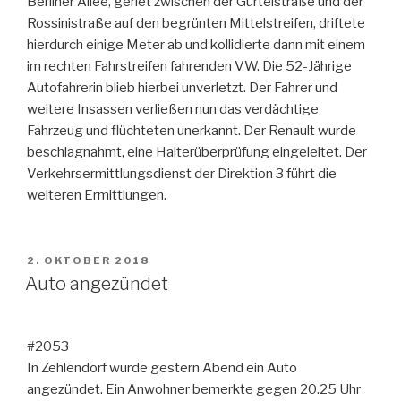
Berliner Allee, geriet zwischen der Gürtelstraße und der
Rossinistraße auf den begrünten Mittelstreifen, driftete
hierdurch einige Meter ab und kollidierte dann mit einem
im rechten Fahrstreifen fahrenden VW. Die 52-Jährige
Autofahrerin blieb hierbei unverletzt. Der Fahrer und
weitere Insassen verließen nun das verdächtige
Fahrzeug und flüchteten unerkannt. Der Renault wurde
beschlagnahmt, eine Halterüberprüfung eingeleitet. Der
Verkehrsermittlungsdienst der Direktion 3 führt die
weiteren Ermittlungen.
VERÖFFENTLICHT
2. OKTOBER 2018
AM
Auto angezündet
#2053
In Zehlendorf wurde gestern Abend ein Auto
angezündet. Ein Anwohner bemerkte gegen 20.25 Uhr