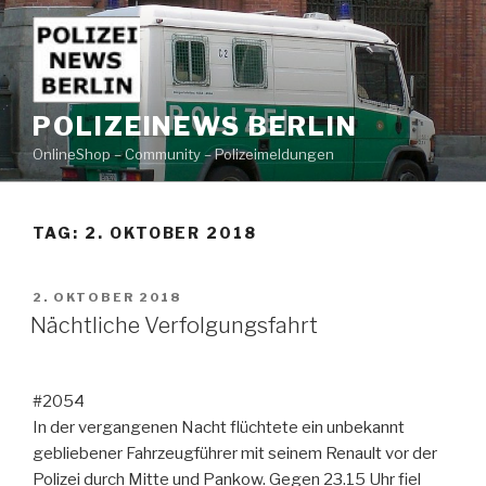
Zum
Inhalt
springen
POLIZEINEWS BERLIN
OnlineShop – Community – Polizeimeldungen
TAG: 2. OKTOBER 2018
VERÖFFENTLICHT
2. OKTOBER 2018
AM
Nächtliche Verfolgungsfahrt
#2054
In der vergangenen Nacht flüchtete ein unbekannt
gebliebener Fahrzeugführer mit seinem Renault vor der
Polizei durch Mitte und Pankow. Gegen 23.15 Uhr fiel