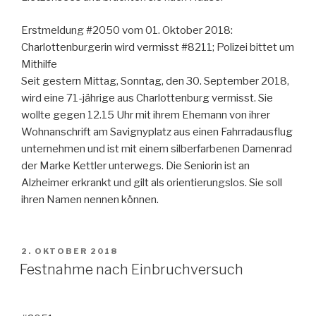
Erstmeldung #2050 vom 01. Oktober 2018:
Charlottenburgerin wird vermisst #8211; Polizei bittet um
Mithilfe
Seit gestern Mittag, Sonntag, den 30. September 2018,
wird eine 71-jährige aus Charlottenburg vermisst. Sie
wollte gegen 12.15 Uhr mit ihrem Ehemann von ihrer
Wohnanschrift am Savignyplatz aus einen Fahrradausflug
unternehmen und ist mit einem silberfarbenen Damenrad
der Marke Kettler unterwegs. Die Seniorin ist an
Alzheimer erkrankt und gilt als orientierungslos. Sie soll
ihren Namen nennen können.
VERÖFFENTLICHT
2. OKTOBER 2018
AM
Festnahme nach Einbruchversuch