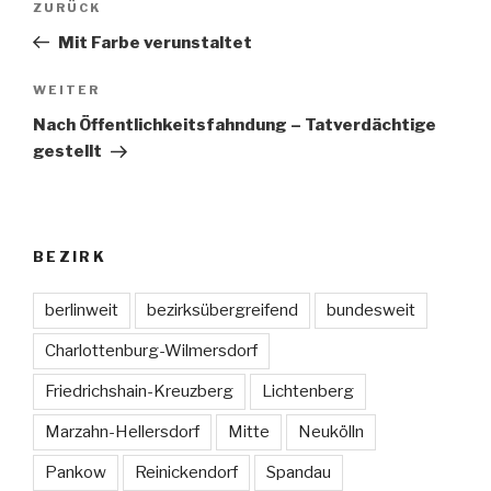
ZURÜCK
Vorheriger
Beitrag
Mit Farbe verunstaltet
WEITER
Nächster
Beitrag
Nach Öffentlichkeitsfahndung – Tatverdächtige
gestellt
BEZIRK
berlinweit
bezirksübergreifend
bundesweit
Charlottenburg-Wilmersdorf
Friedrichshain-Kreuzberg
Lichtenberg
Marzahn-Hellersdorf
Mitte
Neukölln
Pankow
Reinickendorf
Spandau