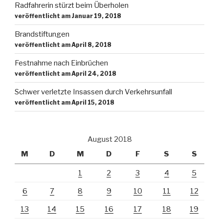
Radfahrerin stürzt beim Überholen
veröffentlicht am Januar 19, 2018
Brandstiftungen
veröffentlicht am April 8, 2018
Festnahme nach Einbrüchen
veröffentlicht am April 24, 2018
Schwer verletzte Insassen durch Verkehrsunfall
veröffentlicht am April 15, 2018
August 2018
M
D
M
D
F
S
S
1
2
3
4
5
6
7
8
9
10
11
12
13
14
15
16
17
18
19