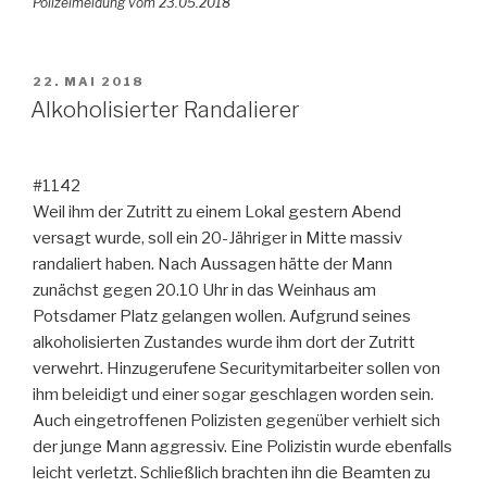
Polizeimeldung vom 23.05.2018
VERÖFFENTLICHT
22. MAI 2018
AM
Alkoholisierter Randalierer
#1142
Weil ihm der Zutritt zu einem Lokal gestern Abend
versagt wurde, soll ein 20-Jähriger in Mitte massiv
randaliert haben. Nach Aussagen hätte der Mann
zunächst gegen 20.10 Uhr in das Weinhaus am
Potsdamer Platz gelangen wollen. Aufgrund seines
alkoholisierten Zustandes wurde ihm dort der Zutritt
verwehrt. Hinzugerufene Securitymitarbeiter sollen von
ihm beleidigt und einer sogar geschlagen worden sein.
Auch eingetroffenen Polizisten gegenüber verhielt sich
der junge Mann aggressiv. Eine Polizistin wurde ebenfalls
leicht verletzt. Schließlich brachten ihn die Beamten zu