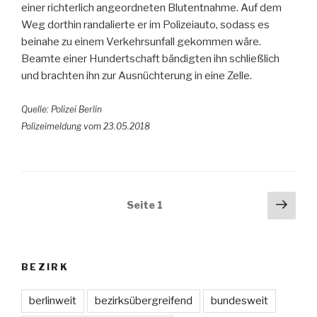
einer richterlich angeordneten Blutentnahme. Auf dem
Weg dorthin randalierte er im Polizeiauto, sodass es
beinahe zu einem Verkehrsunfall gekommen wäre.
Beamte einer Hundertschaft bändigten ihn schließlich
und brachten ihn zur Ausnüchterung in eine Zelle.
Quelle: Polizei Berlin
Polizeimeldung vom 23.05.2018
Beitragsnavigation
Näch
Seite
1
Seit
BEZIRK
berlinweit
bezirksübergreifend
bundesweit