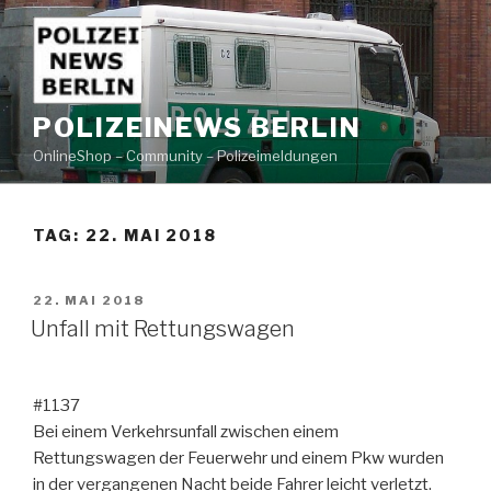
Zum
Inhalt
springen
POLIZEINEWS BERLIN
OnlineShop – Community – Polizeimeldungen
TAG: 22. MAI 2018
VERÖFFENTLICHT
22. MAI 2018
AM
Unfall mit Rettungswagen
#1137
Bei einem Verkehrsunfall zwischen einem
Rettungswagen der Feuerwehr und einem Pkw wurden
in der vergangenen Nacht beide Fahrer leicht verletzt.