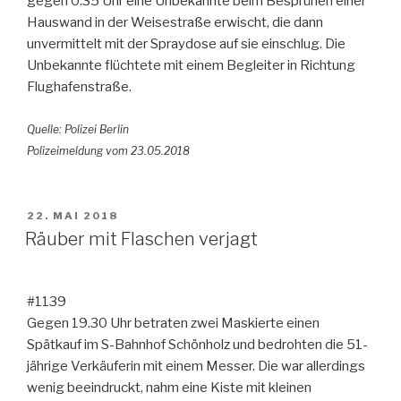
gegen 0.35 Uhr eine Unbekannte beim Besprühen einer
Hauswand in der Weisestraße erwischt, die dann
unvermittelt mit der Spraydose auf sie einschlug. Die
Unbekannte flüchtete mit einem Begleiter in Richtung
Flughafenstraße.
Quelle: Polizei Berlin
Polizeimeldung vom 23.05.2018
VERÖFFENTLICHT
22. MAI 2018
AM
Räuber mit Flaschen verjagt
#1139
Gegen 19.30 Uhr betraten zwei Maskierte einen
Spätkauf im S-Bahnhof Schönholz und bedrohten die 51-
jährige Verkäuferin mit einem Messer. Die war allerdings
wenig beeindruckt, nahm eine Kiste mit kleinen