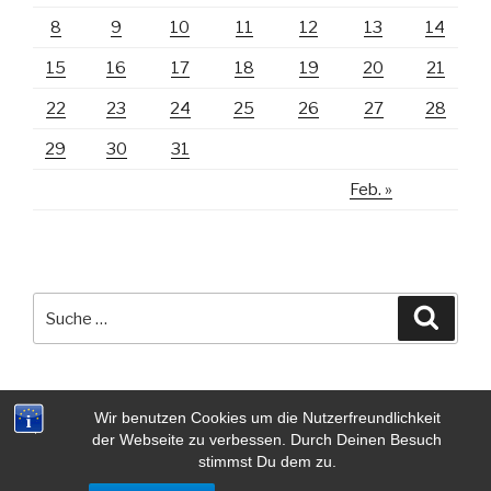
8
9
10
11
12
13
14
15
16
17
18
19
20
21
22
23
24
25
26
27
28
29
30
31
Feb. »
Suche
Suche
nach:
Wir benutzen Cookies um die Nutzerfreundlichkeit
der Webseite zu verbessen. Durch Deinen Besuch
stimmst Du dem zu.
Impressum | Datenschutzerklärung | Quellenangaben