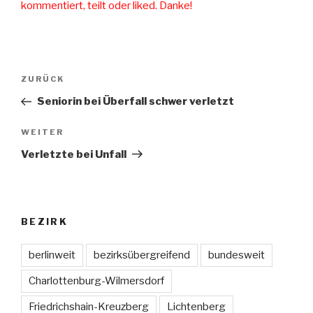
kommentiert, teilt oder liked. Danke!
Beitragsnavigation
ZURÜCK
Vorheriger
Beitrag
Seniorin bei Überfall schwer verletzt
WEITER
Nächster
Beitrag
Verletzte bei Unfall
BEZIRK
berlinweit
bezirksübergreifend
bundesweit
Charlottenburg-Wilmersdorf
Friedrichshain-Kreuzberg
Lichtenberg