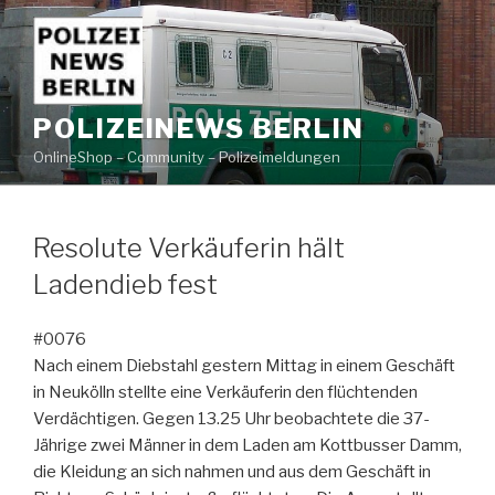
Zum
Inhalt
springen
POLIZEINEWS BERLIN
OnlineShop – Community – Polizeimeldungen
Resolute Verkäuferin hält
Ladendieb fest
#0076
Nach einem Diebstahl gestern Mittag in einem Geschäft
in Neukölln stellte eine Verkäuferin den flüchtenden
Verdächtigen. Gegen 13.25 Uhr beobachtete die 37-
Jährige zwei Männer in dem Laden am Kottbusser Damm,
die Kleidung an sich nahmen und aus dem Geschäft in